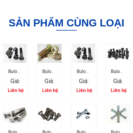
SẢN PHẨM CÙNG LOẠI
Bulong
Bulong
Bulong
Bulong
Lục Giác
Lục Giác
Lục Giác
Lục Giác
Giá:
Giá:
Giá:
Giá:
Ngoài
Ngoài
Ngoài
Ngoài
12
11
10
09
Liên hệ
Liên hệ
Liên hệ
Liên hệ
Bulong
Bulong
Bulong
Bulong