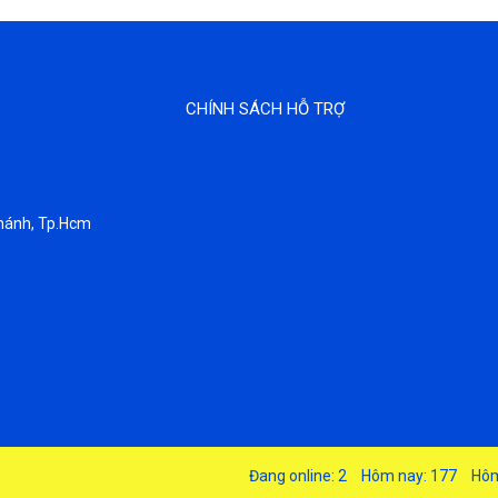
CHÍNH SÁCH HỖ TRỢ
hánh, Tp.Hcm
Đang online: 2
Hôm nay: 177
Hôm