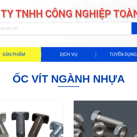
 TY TNHH CÔNG NGHIỆP TOÀ
SẢN PHẨM
DỊCH VỤ
TUYỂN DỤNG
ỐC VÍT NGÀNH NHỰA