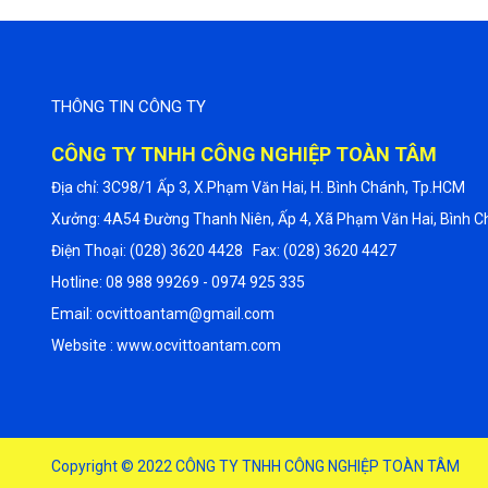
THÔNG TIN CÔNG TY
CÔNG TY TNHH CÔNG NGHIỆP TOÀN TÂM
Địa chỉ: 3C98/1 Ấp 3, X.Phạm Văn Hai, H. Bình Chánh, Tp.HCM
Xưởng: 4A54 Đường Thanh Niên, Ấp 4, Xã Phạm Văn Hai, Bình C
Điện Thoại: (028) 3620 4428 Fax: (028) 3620 4427
Hotline: 08 988 99269 - 0974 925 335
Email: ocvittoantam@gmail.com
Website : www.ocvittoantam.com
Copyright © 2022
CÔNG TY TNHH CÔNG NGHIỆP TOÀN TÂM