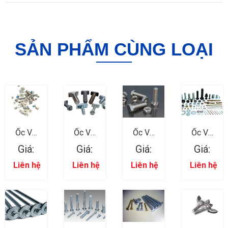
SẢN PHẨM CÙNG LOẠI
Ốc Vít
Ốc Vít
Ốc Vít
Ốc Vít
Ngành
Ngành
Ngành
Ngành
Giá:
Giá:
Giá:
Giá:
Nhựa 12
Nhựa 11
Nhựa 08
Nhựa 10
Liên hệ
Liên hệ
Liên hệ
Liên hệ