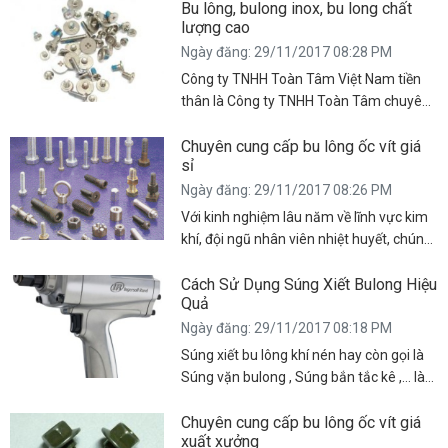
Bu lông, bulong inox, bu long chất
một cách chuyên nghiệp, toàn diện với
lượng cao
chất lượng sản phẩm tốt, giá thành cạnh
Ngày đăng: 29/11/2017 08:28 PM
tranh.
Công ty TNHH Toàn Tâm Việt Nam tiền
thân là Công ty TNHH Toàn Tâm chuyên
sản xuất và nhập khẩu các sản phẩm bu
lông, ốc vít Inox với nhãn hiệu “ T&T ”. Là
Chuyên cung cấp bu lông ốc vít giá
sỉ
một doanh nghiệp bán buôn bu long-ốc
vít chuyên nghiệp kết hợp đồng bộ giữa
Ngày đăng: 29/11/2017 08:26 PM
nghiên cứu và phát triển, sản xuất kinh
Với kinh nghiệm lâu năm về lĩnh vực kim
doanh và dịch vụ.
khí, đội ngũ nhân viên nhiệt huyết, chúng
tôi mang đến khách hàng những mặt
hàng kim khí
Cách Sử Dụng Súng Xiết Bulong Hiệu
Quả
Ngày đăng: 29/11/2017 08:18 PM
Súng xiết bu lông khí nén hay còn gọi là
Súng vặn bulong , Súng bắn tắc kê ,… là
thiết bị không thể thiếu trong các dây
chuyền lắp ráp, các trạm sửa chữa ô tô
Chuyên cung cấp bu lông ốc vít giá
xuất xưởng
nói chung và các garage làm lốp nói