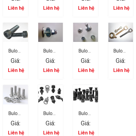
Khác 10
Khác 09
Khác 08
Khác 07
Liên hệ
Liên hệ
Liên hệ
Liên hệ
Bulong
Bulong
Bulong
Bulong
Loại
Loại
Loại
Loại
Giá:
Giá:
Giá:
Giá:
Khác 07
Khác 06
Khác 05
Khác 04
Liên hệ
Liên hệ
Liên hệ
Liên hệ
Bulong
Bulong
Bulong
03
02
01
Giá:
Giá:
Giá:
Liên hệ
Liên hệ
Liên hệ