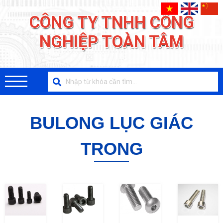
CÔNG TY TNHH CÔNG
NGHIỆP TOÀN TÂM
BULONG LỤC GIÁC
TRONG