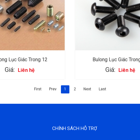
ong Lục Giác Trong 12
Bulong Lục Giác Tron
Giá:
Giá:
Liên hệ
Liên hệ
First
Prev
1
2
Next
Last
CHÍNH SÁCH HỖ TRỢ