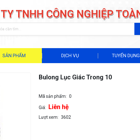
 TY TNHH CÔNG NGHIỆP TOÀ
SẢN PHẨM
DỊCH VỤ
TUYỂN DỤNG
Bulong Lục Giác Trong 10
Mã sản phẩm:
0
Liên hệ
Giá:
Lượt xem:
3602