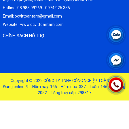
Hotline: 08 988 99269 - 0974 925 335
Email: ocvittoantam@gmail.com
Website : www.ocvittoantam.com
CHÍNH SÁCH HỖ TRỢ
Copyright © 2022
CÔNG TY TNHH CÔNG NGHIỆP TOÀN TÂM
Đang online: 9
Hôm nay: 165
Hôm qua: 337
Tuần: 1465
Tháng:
2052
Tổng truy cập: 298317