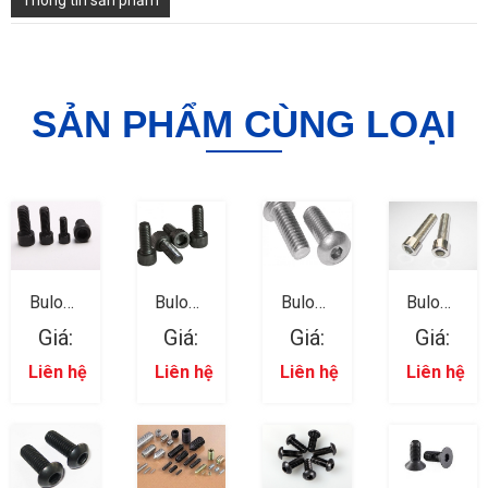
Thông tin sản phẩm
SẢN PHẨM CÙNG LOẠI
Bulong
Bulong
Bulong
Bulong
Lục Giác
Lục Giác
Lục Giác
Lục Giác
Giá:
Giá:
Giá:
Giá:
Trong 11
Trong 10
Trong 09
Trong 08
Liên hệ
Liên hệ
Liên hệ
Liên hệ