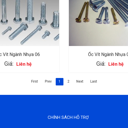
c Vít Ngành Nhựa 06
Ốc Vít Ngành Nhựa 
Giá:
Giá:
Liên hệ
Liên hệ
First
Prev
1
2
Next
Last
CHÍNH SÁCH HỖ TRỢ