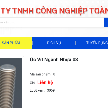
 TY TNHH CÔNG NGHIỆP TOÀ
SẢN PHẨM
DỊCH VỤ
TUYỂN DỤNG
Ốc Vít Ngành Nhựa 08
Mã sản phẩm:
0
Liên hệ
Giá:
Lượt xem:
3059