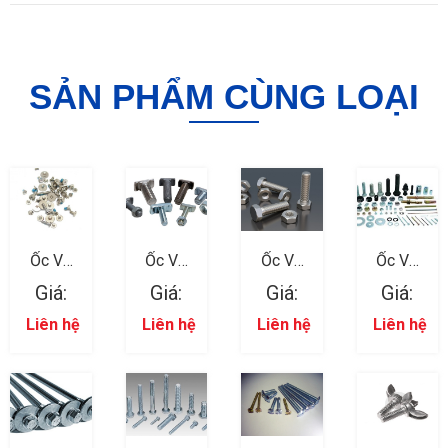
SẢN PHẨM CÙNG LOẠI
Ốc Vít
Ốc Vít
Ốc Vít
Ốc Vít
Ngành
Ngành
Ngành
Ngành
Giá:
Giá:
Giá:
Giá:
Nhựa 12
Nhựa 11
Nhựa 08
Nhựa 10
Liên hệ
Liên hệ
Liên hệ
Liên hệ