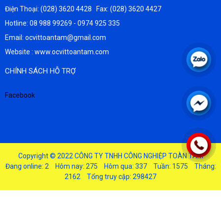
Điện Thoại: (028) 3620 4428 Fax: (028) 3620 4427
Hotline: 08 988 99269 - 0974 925 335
Email: ocvittoantam@gmail.com
Website : www.ocvittoantam.com
CHÍNH SÁCH HỖ TRỢ
Facebook
Copyright © 2022
CÔNG TY TNHH CÔNG NGHIỆP TOÀN TÂM
Đang online: 2
Hôm nay: 275
Hôm qua: 337
Tuần: 1575
Tháng:
2162
Tổng truy cập: 298427