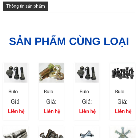
Thông tin sản phẩm
SẢN PHẨM CÙNG LOẠI
Bulong
Bulong
Bulong
Bulong
Lục Giác
Lục Giác
Lục Giác
Lục Giác
Giá:
Giá:
Giá:
Giá:
Ngoài
Ngoài
Ngoài
Ngoài
12
11
10
09
Liên hệ
Liên hệ
Liên hệ
Liên hệ