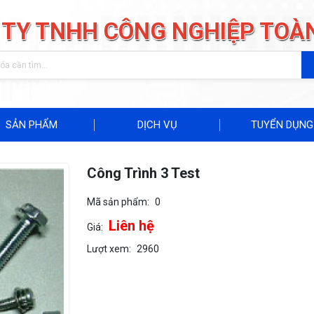
 TY TNHH CÔNG NGHIỆP TOÀ
SẢN PHẨM
DỊCH VỤ
TUYỂN DỤNG
Công Trình 3 Test
Mã sản phẩm:
0
Liên hệ
Giá:
Lượt xem:
2960