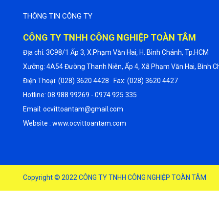
THÔNG TIN CÔNG TY
CÔNG TY TNHH CÔNG NGHIỆP TOÀN TÂM
Địa chỉ: 3C98/1 Ấp 3, X.Phạm Văn Hai, H. Bình Chánh, Tp.HCM
Xưởng: 4A54 Đường Thanh Niên, Ấp 4, Xã Phạm Văn Hai, Bình C
Điện Thoại: (028) 3620 4428 Fax: (028) 3620 4427
Hotline: 08 988 99269 - 0974 925 335
Email: ocvittoantam@gmail.com
Website : www.ocvittoantam.com
Copyright © 2022
CÔNG TY TNHH CÔNG NGHIỆP TOÀN TÂM