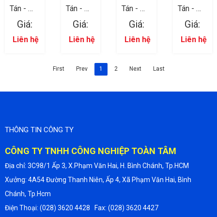
Tán - Đai
Tán - Đai
Tán - Đai
Tán - Đai
ốc 05
ốc 03
ốc 02
ốc 04
Giá:
Giá:
Giá:
Giá:
Liên hệ
Liên hệ
Liên hệ
Liên hệ
First
Prev
1
2
Next
Last
THÔNG TIN CÔNG TY
CÔNG TY TNHH CÔNG NGHIỆP TOÀN TÂM
Địa chỉ: 3C98/1 Ấp 3, X.Phạm Văn Hai, H. Bình Chánh, Tp.HCM
Xưởng: 4A54 Đường Thanh Niên, Ấp 4, Xã Phạm Văn Hai, Bình
Chánh, Tp.Hcm
Điện Thoại: (028) 3620 4428 Fax: (028) 3620 4427