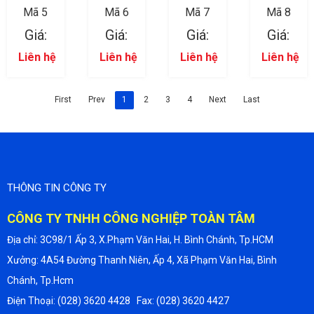
Mã 5
Mã 6
Mã 7
Mã 8
Giá:
Giá:
Giá:
Giá:
Liên hệ
Liên hệ
Liên hệ
Liên hệ
First
Prev
1
2
3
4
Next
Last
THÔNG TIN CÔNG TY
CÔNG TY TNHH CÔNG NGHIỆP TOÀN TÂM
Địa chỉ: 3C98/1 Ấp 3, X.Phạm Văn Hai, H. Bình Chánh, Tp.HCM
Xưởng: 4A54 Đường Thanh Niên, Ấp 4, Xã Phạm Văn Hai, Bình
Chánh, Tp.Hcm
Điện Thoại: (028) 3620 4428 Fax: (028) 3620 4427