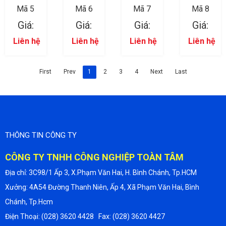
Mã 5
Mã 6
Mã 7
Mã 8
Giá:
Giá:
Giá:
Giá:
Liên hệ
Liên hệ
Liên hệ
Liên hệ
First
Prev
1
2
3
4
Next
Last
THÔNG TIN CÔNG TY
CÔNG TY TNHH CÔNG NGHIỆP TOÀN TÂM
Địa chỉ: 3C98/1 Ấp 3, X.Phạm Văn Hai, H. Bình Chánh, Tp.HCM
Xưởng: 4A54 Đường Thanh Niên, Ấp 4, Xã Phạm Văn Hai, Bình
Chánh, Tp.Hcm
Điện Thoại: (028) 3620 4428 Fax: (028) 3620 4427