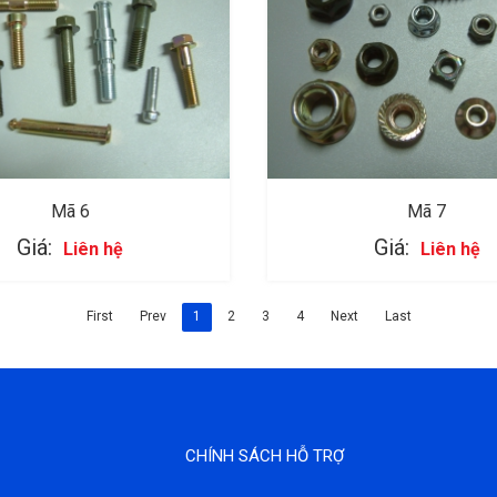
Mã 6
Mã 7
Giá:
Giá:
Liên hệ
Liên hệ
First
Prev
1
2
3
4
Next
Last
CHÍNH SÁCH HỖ TRỢ