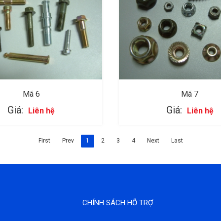
Mã 6
Mã 7
Giá:
Giá:
Liên hệ
Liên hệ
First
Prev
1
2
3
4
Next
Last
CHÍNH SÁCH HỖ TRỢ