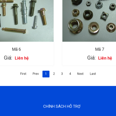
Mã 6
Mã 7
Giá:
Giá:
Liên hệ
Liên hệ
First
Prev
1
2
3
4
Next
Last
CHÍNH SÁCH HỖ TRỢ