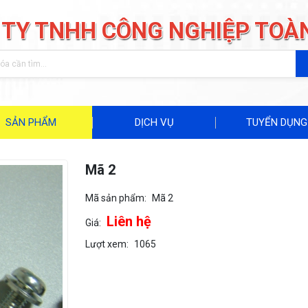
 TY TNHH CÔNG NGHIỆP TOÀ
SẢN PHẨM
DỊCH VỤ
TUYỂN DỤNG
Mã 2
Mã sản phẩm:
Mã 2
Liên hệ
Giá:
Lượt xem:
1065