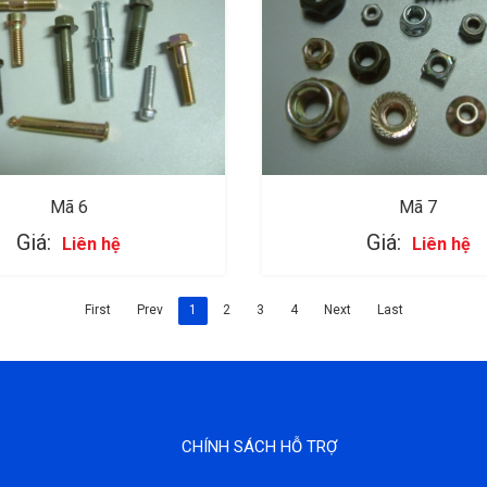
Mã 6
Mã 7
Giá:
Giá:
Liên hệ
Liên hệ
First
Prev
1
2
3
4
Next
Last
CHÍNH SÁCH HỖ TRỢ