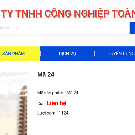
 TY TNHH CÔNG NGHIỆP TOÀ
SẢN PHẨM
DỊCH VỤ
TUYỂN DỤNG
Mã 24
Mã sản phẩm:
Mã 24
Liên hệ
Giá:
Lượt xem:
1124