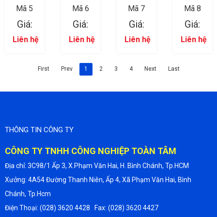
Mã 5
Mã 6
Mã 7
Mã 8
Giá:
Giá:
Giá:
Giá:
Liên hệ
Liên hệ
Liên hệ
Liên hệ
First
Prev
1
2
3
4
Next
Last
THÔNG TIN CÔNG TY
CÔNG TY TNHH CÔNG NGHIỆP TOÀN TÂM
Địa chỉ: 3C98/1 Ấp 3, X.Phạm Văn Hai, H. Bình Chánh, Tp.HCM
Xưởng: 4A54 Đường Thanh Niên, Ấp 4, Xã Phạm Văn Hai, Bình
Chánh, Tp.Hcm
Điện Thoại: (028) 3620 4428 Fax: (028) 3620 4427