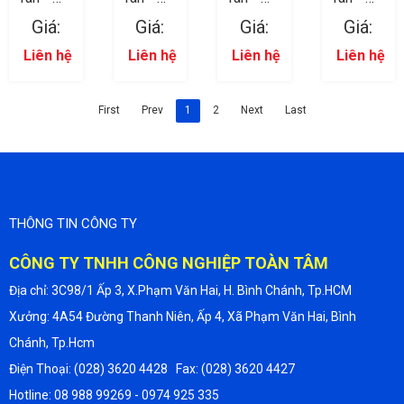
ốc 05
ốc 03
ốc 02
ốc 04
Giá:
Giá:
Giá:
Giá:
Liên hệ
Liên hệ
Liên hệ
Liên hệ
First
Prev
1
2
Next
Last
THÔNG TIN CÔNG TY
CÔNG TY TNHH CÔNG NGHIỆP TOÀN TÂM
Địa chỉ: 3C98/1 Ấp 3, X.Phạm Văn Hai, H. Bình Chánh, Tp.HCM
Xưởng: 4A54 Đường Thanh Niên, Ấp 4, Xã Phạm Văn Hai, Bình
Chánh, Tp.Hcm
Điện Thoại: (028) 3620 4428 Fax: (028) 3620 4427
Hotline: 08 988 99269 - 0974 925 335