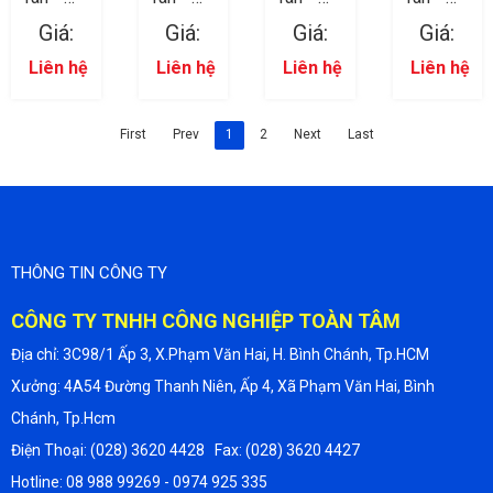
ốc 05
ốc 03
ốc 02
ốc 04
Giá:
Giá:
Giá:
Giá:
Liên hệ
Liên hệ
Liên hệ
Liên hệ
First
Prev
1
2
Next
Last
THÔNG TIN CÔNG TY
CÔNG TY TNHH CÔNG NGHIỆP TOÀN TÂM
Địa chỉ: 3C98/1 Ấp 3, X.Phạm Văn Hai, H. Bình Chánh, Tp.HCM
Xưởng: 4A54 Đường Thanh Niên, Ấp 4, Xã Phạm Văn Hai, Bình
Chánh, Tp.Hcm
Điện Thoại: (028) 3620 4428 Fax: (028) 3620 4427
Hotline: 08 988 99269 - 0974 925 335