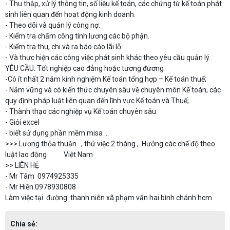
- Thu thập, xử lý thông tin, số liệu kế toán, các chứng từ kế toán phát
sinh liên quan đến hoạt động kinh doanh.
- Theo dõi và quản lý công nợ.
- Kiểm tra chấm công tính lương các bộ phận.
- Kiểm tra thu, chi và ra báo cáo lãi lỗ.
- Và thực hiện các công việc phát sinh khác theo yêu cầu quản lý.
YÊU CẦU: Tốt nghiệp cao đẳng hoặc tương đương
-Có ít nhất 2 năm kinh nghiệm Kế toán tổng hợp – Kế toán thuế;
- Nắm vững và có kiến thức chuyên sâu về chuyên môn Kế toán, các
quy định pháp luật liên quan đến lĩnh vực Kế toán và Thuế;
- Thành thạo các nghiệp vụ Kế toán chuyên sâu
- Giỏi excel
- biết sử dụng phần mềm misa ...
>>> Lương thỏa thuận , thử việc 2 tháng , Hưởng các chế độ theo
luật lao động Việt Nam
>> LIÊN HỆ
- Mr Tâm 0974925335
- Mr Hiền 0978930808
Làm việc tại đường thanh niên xã phạm văn hai bình chánh hcm
Chia sẻ: