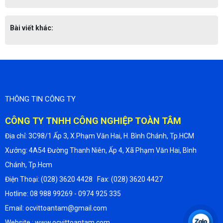
Bài viết khác:
THÔNG TIN CÔNG TY
CÔNG TY TNHH CÔNG NGHIỆP TOÀN TÂM
Địa chỉ: 3C98/1 Ấp 3, X.Phạm Văn Hai, H. Bình Chánh, Tp.HCM
Xưởng: 4A54 Đường Thanh Niên, Ấp 4, Xã Phạm Văn Hai, Bình
Chánh, Tp.Hcm
Điện Thoại: (028) 3620 4428 Fax: (028) 3620 4427
Hotline: 08 988 99269 - 0974 925 335
Email: ocvittoantam@gmail.com
Website : www.ocvittoantam.com