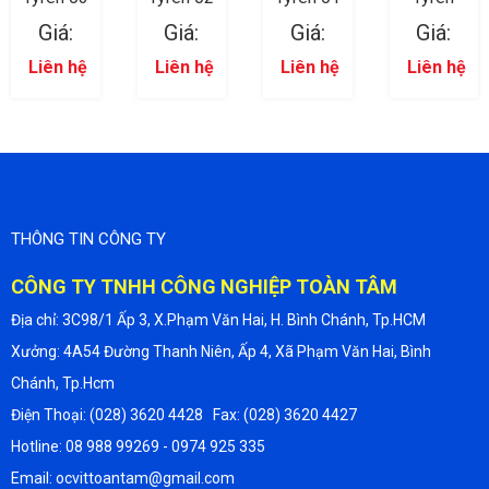
Giá:
Giá:
Giá:
Giá:
Liên hệ
Liên hệ
Liên hệ
Liên hệ
THÔNG TIN CÔNG TY
CÔNG TY TNHH CÔNG NGHIỆP TOÀN TÂM
Địa chỉ: 3C98/1 Ấp 3, X.Phạm Văn Hai, H. Bình Chánh, Tp.HCM
Xưởng: 4A54 Đường Thanh Niên, Ấp 4, Xã Phạm Văn Hai, Bình
Chánh, Tp.Hcm
Điện Thoại: (028) 3620 4428 Fax: (028) 3620 4427
Hotline: 08 988 99269 - 0974 925 335
Email: ocvittoantam@gmail.com