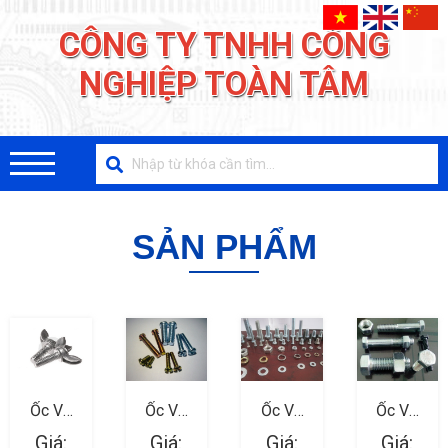
CÔNG TY TNHH CÔNG
NGHIỆP TOÀN TÂM
SẢN PHẨM
Ốc Vít
Ốc Vít
Ốc Vít
Ốc Vít
Ngành
Ngành
Ngành
Ngành
Giá:
Giá:
Giá:
Giá: