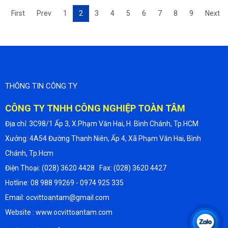
First
Prev
1
2
3
4
5
6
7
8
9
Next
THÔNG TIN CÔNG TY
CÔNG TY TNHH CÔNG NGHIỆP TOÀN TÂM
Địa chỉ: 3C98/1 Ấp 3, X.Phạm Văn Hai, H. Bình Chánh, Tp.HCM
Xưởng: 4A54 Đường Thanh Niên, Ấp 4, Xã Phạm Văn Hai, Bình
Chánh, Tp.Hcm
Điện Thoại: (028) 3620 4428 Fax: (028) 3620 4427
Hotline: 08 988 99269 - 0974 925 335
Email: ocvittoantam@gmail.com
Website : www.ocvittoantam.com