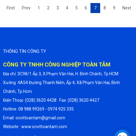
First
Prev
1
2
3
4
5
6
7
8
9
Next
THÔNG TIN CÔNG TY
CÔNG TY TNHH CÔNG NGHIỆP TOÀN TÂM
Địa chỉ: 3C98/1 Ấp 3, X.Phạm Văn Hai, H. Bình Chánh, Tp.HCM
Xưởng: 4A54 Đường Thanh Niên, Ấp 4, Xã Phạm Văn Hai, Bình
Chánh, Tp.Hcm
Điện Thoại: (028) 3620 4428 Fax: (028) 3620 4427
Hotline: 08 988 99269 - 0974 925 335
Email: ocvittoantam@gmail.com
Website : www.ocvittoantam.com